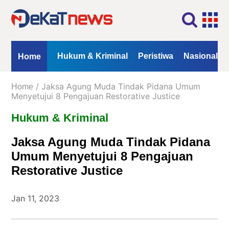
Home
Profil
Kontak
Redaksi
Iklan
ional
Opini
Hukum & Kriminal
Peristiwa
Nasional
Home
Kanal
/ Jaksa Agung Muda Tindak Pidana Umum
Home
Berita
Menyetujui 8 Pengajuan Restorative Justice
Hukum & Kriminal
Hukum
&
Jaksa Agung Muda Tindak Pidana
Kriminal
Umum Menyetujui 8 Pengajuan
Peristiwa
Restorative Justice
Nasional
Daerah
Jan 11, 2023
Politik
Lifestyle