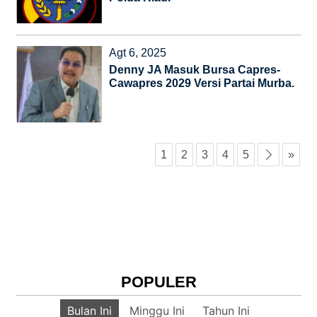
Agt 6, 2025
Denny JA Masuk Bursa Capres-
Cawapres 2029 Versi Partai Murba.
1
2
3
4
5
›
»
POPULER
Bulan Ini
Minggu Ini
Tahun Ini