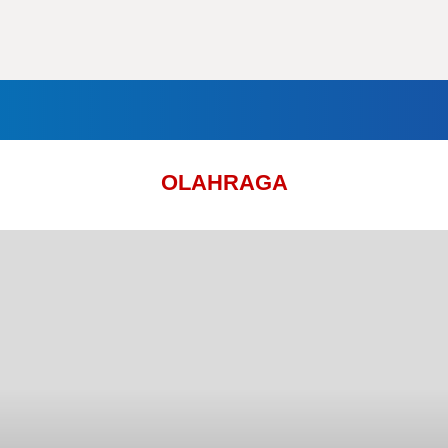
nal
Daerah
Politik
Lifestyle
Tokoh
Olahraga
In
OLAHRAGA