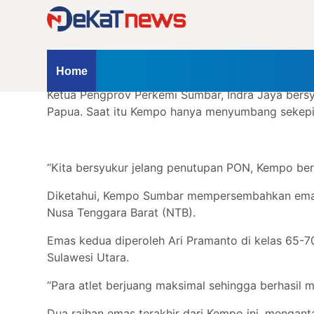
kontingen menjadi 5 keping hari ini, Jumat (20/9/
Tokoh
Olahraga
Ari sukses menumbangkan atlet Kempo Sulawesi Ut
Internasional
Dengan begitu, jelang Closing Ceremony Pekan O
Opini
Ketua Pengprov Perkemi Sumbar, Indra Jaya bersy
Papua. Saat itu Kempo hanya menyumbang sekepin
“Kita bersyukur jelang penutupan PON, Kempo ber
Diketahui, Kempo Sumbar mempersembahkan emas p
Nusa Tenggara Barat (NTB).
Emas kedua diperoleh Ari Pramanto di kelas 65-7
Sulawesi Utara.
“Para atlet berjuang maksimal sehingga berhasil m
Dua raihan emas terakhir dari Kempo ini, menga