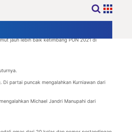
omor Randori kelas 65-70 Kg di GOR KONI Aceh.
 keping medali emas dari cabang Kempo.
umut jauh lebih baik ketimbang PON 2021 di
uturnya.
 Di partai puncak mengalahkan Kurniawan dari
 mengalahkan Michael Jandri Manupahi dari
.
edali emas dari 20 kelas dan nomor pertandingan