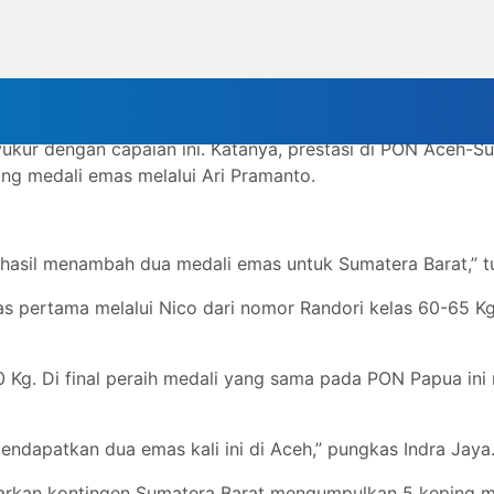
204).
ara, Michael Jandri Manupahi dalam pertandingan final n
lahraga Nasional (PON) 2024, Sumatera Barat menambah 2
ukur dengan capaian ini. Katanya, prestasi di PON Aceh-S
g medali emas melalui Ari Pramanto.
hasil menambah dua medali emas untuk Sumatera Barat,” t
ertama melalui Nico dari nomor Randori kelas 60-65 Kg.
0 Kg. Di final peraih medali yang sama pada PON Papua ini
endapatkan dua emas kali ini di Aceh,” pungkas Indra Jaya
ntarkan kontingen Sumatera Barat mengumpulkan 5 keping m