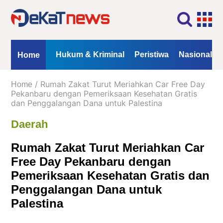
Home
Profil
Kontak
Redaksi
Iklan
ional
Opini
Hukum & Kriminal
Peristiwa
Nasional
Home
Kanal
/ Rumah Zakat Turut Meriahkan Car Free Day
Home
Berita
Pekanbaru dengan Pemeriksaan Kesehatan Gratis
dan Penggalangan Dana untuk Palestina
Hukum
Daerah
&
Kriminal
Rumah Zakat Turut Meriahkan Car
Peristiwa
Free Day Pekanbaru dengan
Nasional
Pemeriksaan Kesehatan Gratis dan
Daerah
Penggalangan Dana untuk
Politik
Palestina
Lifestyle