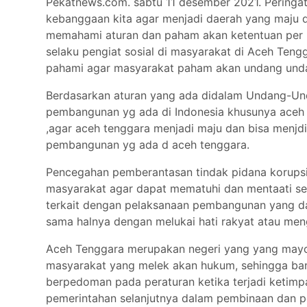
Pekatnews.com. sabtu 11 desember 2021. Peringa
Tokoh
kebanggaan kita agar menjadi daerah yang maju 
Olahraga
memahami aturan dan paham akan ketentuan per u
selaku pengiat sosial di masyarakat di Aceh Teng
Internasional
pahami agar masyarakat paham akan undang unda
Opini
Berdasarkan aturan yang ada didalam Undang-Und
pembangunan yg ada di Indonesia khusunya aceh t
,agar aceh tenggara menjadi maju dan bisa menjd
pembangunan yg ada d aceh tenggara.
Pencegahan pemberantasan tindak pidana korupsi
masyarakat agar dapat mematuhi dan mentaati se
terkait dengan pelaksanaan pembangunan yang dan
sama halnya dengan melukai hati rakyat atau meng
Aceh Tenggara merupakan negeri yang yang mayori
masyarakat yang melek akan hukum, sehingga bant
berpedoman pada peraturan ketika terjadi ketimp
pemerintahan selanjutnya dalam pembinaan dan pen