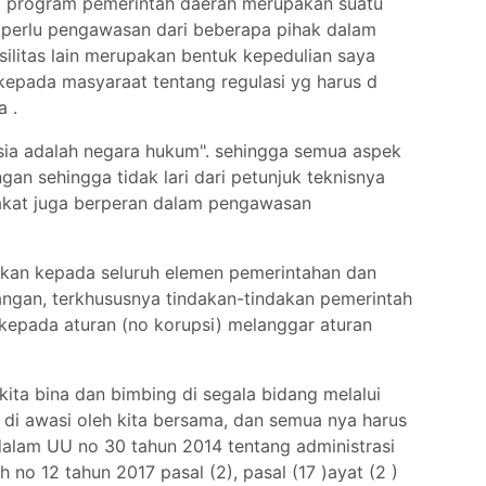
g program pemerintah daerah merupakan suatu
 perlu pengawasan dari beberapa pihak dalam
litas lain merupakan bentuk kepedulian saya
 kepada masyaraat tentang regulasi yg harus d
 .
sia adalah negara hukum". sehingga semua aspek
n sehingga tidak lari dari petunjuk teknisnya
rakat juga berperan dalam pengawasan
akan kepada seluruh elemen pemerintahan dan
ngan, terkhususnya tindakan-tindakan pemerintah
kepada aturan (no korupsi) melanggar aturan
ta bina dan bimbing di segala bidang melalui
di awasi oleh kita bersama, dan semua nya harus
dalam UU no 30 tahun 2014 tentang administrasi
o 12 tahun 2017 pasal (2), pasal (17 )ayat (2 )