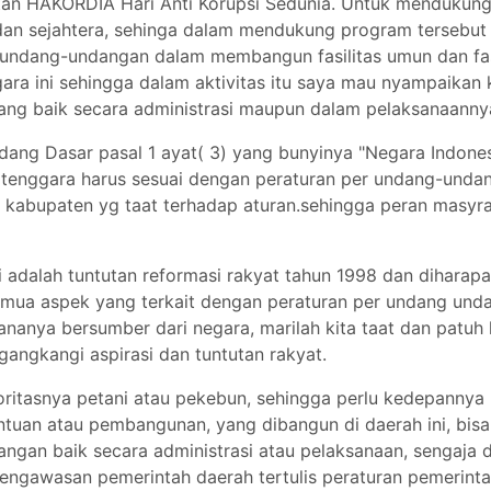
tan HAKORDIA Hari Anti Korupsi Sedunia. Untuk mendukun
dan sejahtera, sehinga dalam mendukung program tersebut
ndang-undangan dalam membangun fasilitas umun dan fasi
gara ini sehingga dalam aktivitas itu saya mau nyampaikan
ng baik secara administrasi maupun dalam pelaksanaannya
ang Dasar pasal 1 ayat( 3) yang bunyinya "Negara Indone
enggara harus sesuai dengan peraturan per undang-undanga
i kabupaten yg taat terhadap aturan.sehingga peran masy
 adalah tuntutan reformasi rakyat tahun 1998 dan diharap
mua aspek yang terkait dengan peraturan per undang unda
anya bersumber dari negara, marilah kita taat dan patuh 
angkangi aspirasi dan tuntutan rakyat.
tasnya petani atau pekebun, sehingga perlu kedepannya ki
uan atau pembangunan, yang dibangun di daerah ini, bisa 
angan baik secara administrasi atau pelaksanaan, sengaja 
gawasan pemerintah daerah tertulis peraturan pemerintah n