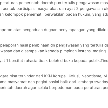
am peraturan pemerintah daerah pun tertulis pengawasan mas
 bentuk partisipasi masyarakat dan ayat 2 pengawasan o
atian kelompok pemerhati, perwakilan badan hukum, yang a
aporan atas pengaduan dugaan penyimpangan yang dilaku
pelaporan hasil pembinaan dn pengawasan yang tertulis da
gawasan dan disampaikan kepada pimpinan instansi masing
t 1 bersifat rahasia tidak boleh d buka kepada publik.Ti
nggara bisa terhindar dari KKN Korupsi, Kolusi, Nepotisme,
ama masyaraat dan pegiat sosial baik dari lembaga swadaya 
erintah daerah agar selalu berpedoman pada peraturan pe