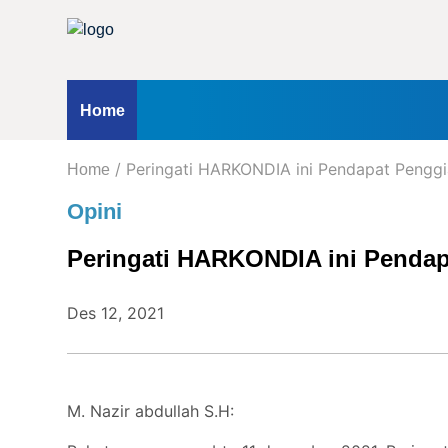
Home
Profil
Kontak
Redaksi
Iklan
ternasional
Opini
Hukum & Kriminal
Peristiwa
Nasio
Home
Kanal
/ Peringati HARKONDIA ini Pendapat Penggia
kum & Kriminal
Home
Peristiwa
Berita
Opini
Hukum
Peringati HARKONDIA ini Pendapa
&
Kriminal
Peristiwa
Des 12, 2021
Nasional
Daerah
Politik
M. Nazir abdullah S.H:
Lifestyle