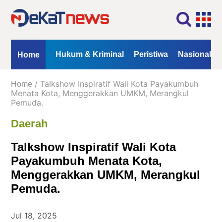
Home
Profil
Kontak
Redaksi
Iklan
ional
Opini
Hukum & Kriminal
Peristiwa
Nasional
Home
Kanal
/ Talkshow Inspiratif Wali Kota Payakumbuh
Home
Berita
Menata Kota, Menggerakkan UMKM, Merangkul
Pemuda.
Hukum
Daerah
&
Kriminal
Talkshow Inspiratif Wali Kota
Peristiwa
Payakumbuh Menata Kota,
Nasional
Menggerakkan UMKM, Merangkul
Daerah
Pemuda.
Politik
Jul 18, 2025
Lifestyle