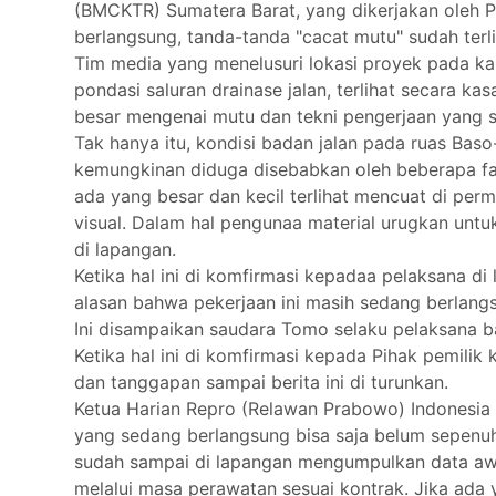
(BMCKTR) Sumatera Barat, yang dikerjakan oleh PT.
berlangsung, tanda-tanda "cacat mutu" sudah terliha
Tim media yang menelusuri lokasi proyek pada k
pondasi saluran drainase jalan, terlihat secara 
besar mengenai mutu dan tekni pengerjaan yang 
Tak hanya itu, kondisi badan jalan pada ruas Baso
kemungkinan diduga disebabkan oleh beberapa fakto
ada yang besar dan kecil terlihat mencuat di permu
visual. Dalam hal pengunaa material urugkan untuk
di lapangan.
Ketika hal ini di komfirmasi kepadaa pelaksana 
alasan bahwa pekerjaan ini masih sedang berlang
Ini disampaikan saudara Tomo selaku pelaksana ba
Ketika hal ini di komfirmasi kepada Pihak pemil
dan tanggapan sampai berita ini di turunkan.
Ketua Harian Repro (Relawan Prabowo) Indonesia
yang sedang berlangsung bisa saja belum sepenu
sudah sampai di lapangan mengumpulkan data awal 
melalui masa perawatan sesuai kontrak. Jika ada ya