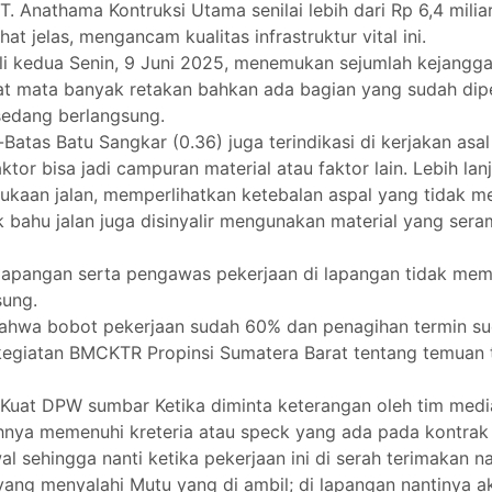
 Anathama Kontruksi Utama senilai lebih dari Rp 6,4 miliar
t jelas, mengancam kualitas infrastruktur vital ini.
ali kedua Senin, 9 Juni 2025, menemukan sejumlah kejangg
kasat mata banyak retakan bahkan ada bagian yang sudah dip
sedang berlangsung.
-Batas Batu Sangkar (0.36) juga terindikasi di kerjakan as
r bisa jadi campuran material atau faktor lain. Lebih lanju
kaan jalan, memperlihatkan ketebalan aspal yang tidak merata
 bahu jalan juga disinyalir mengunakan material yang sera
di lapangan serta pengawas pekerjaan di lapangan tidak m
sung.
hwa bobot pekerjaan sudah 60% dan penagihan termin sudah
ik kegiatan BMCKTR Propinsi Sumatera Barat tentang temuan
 Kuat DPW sumbar Ketika diminta keterangan oleh tim med
hnya memenuhi kreteria atau speck yang ada pada kontrak 
sehingga nanti ketika pekerjaan ini di serah terimakan na
ng menyalahi Mutu yang di ambil; di lapangan nantinya akan 