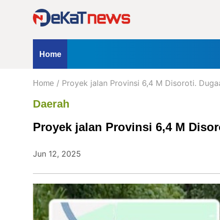
Home
Profil
Kontak
Redaksi
Iklan
ternasional
Opini
Hukum & Kriminal
Peristiwa
Nasio
Home
Kanal
/ Proyek jalan Provinsi 6,4 M Disoroti. Dug
kum & Kriminal
Home
Peristiwa
Berita
Daerah
Hukum
Proyek jalan Provinsi 6,4 M Diso
&
Kriminal
Peristiwa
Jun 12, 2025
Nasional
Daerah
Politik
Lifestyle