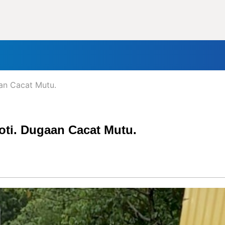
nal
Daerah
Politik
Lifestyle
Tokoh
Olahraga
In
aan Cacat Mutu.
roti. Dugaan Cacat Mutu.