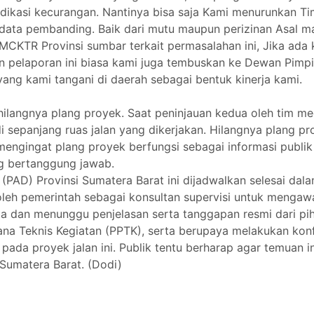
indikasi kecurangan. Nantinya bisa saja Kami menurunkan
 data pembanding. Baik dari mutu maupun perizinan Asal m
 BMCKTR Provinsi sumbar terkait permasalahan ini, Jika ad
n pelaporan ini biasa kami juga tembuskan ke Dewan Pimpi
ang kami tangani di daerah sebagai bentuk kinerja kami.
 hilangnya plang proyek. Saat peninjauan kedua oleh tim m
 di sepanjang ruas jalan yang dikerjakan. Hilangnya plang 
mengingat plang proyek berfungsi sebagai informasi publik
ng bertanggung jawab.
(PAD) Provinsi Sumatera Barat ini dijadwalkan selesai dalam
oleh pemerintah sebagai konsultan supervisi untuk mengaw
ta dan menunggu penjelasan serta tanggapan resmi dari pi
a Teknis Kegiatan (PPTK), serta berupaya melakukan konfi
ada proyek jalan ini. Publik tentu berharap agar temuan in
Sumatera Barat. (Dodi)