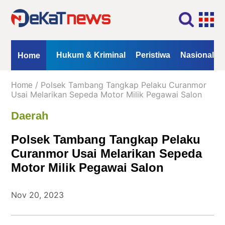
Home
Profil
Kontak
Redaksi
Iklan
ional
Opini
Hukum & Kriminal
Peristiwa
Nasional
Home
Kanal
/ Polsek Tambang Tangkap Pelaku Curanmor
Home
Berita
Usai Melarikan Sepeda Motor Milik Pegawai Salon
Daerah
Hukum
&
Polsek Tambang Tangkap Pelaku
Kriminal
Curanmor Usai Melarikan Sepeda
Peristiwa
Motor Milik Pegawai Salon
Nasional
Daerah
Nov 20, 2023
Politik
Lifestyle