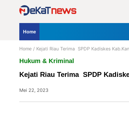
Home
Profil
Kontak
Redaksi
Iklan
ternasional
Opini
Hukum & Kriminal
Peristiwa
Nasio
Home
Kanal
/ Kejati Riau Terima SPDP Kadiskes Kab.Ka
kum & Kriminal
Home
Peristiwa
Berita
Hukum & Kriminal
Hukum
Kejati Riau Terima SPDP Kadisk
&
Kriminal
Peristiwa
Mei 22, 2023
Nasional
Daerah
Politik
Lifestyle