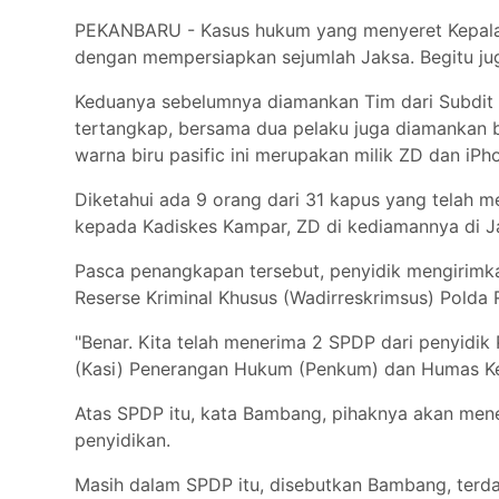
Tokoh
PEKANBARU - Kasus hukum yang menyeret Kepala Di
Olahraga
dengan mempersiapkan sejumlah Jaksa. Begitu ju
Internasional
Keduanya sebelumnya diamankan Tim dari Subdit I
Opini
tertangkap, bersama dua pelaku juga diamankan b
warna biru pasific ini merupakan milik ZD dan iPh
Diketahui ada 9 orang dari 31 kapus yang telah
kepada Kadiskes Kampar, ZD di kediamannya di J
Pasca penangkapan tersebut, penyidik mengirimka
Reserse Kriminal Khusus (Wadirreskrimsus) Polda
"Benar. Kita telah menerima 2 SPDP dari penyidik 
(Kasi) Penerangan Hukum (Penkum) dan Humas Kej
Atas SPDP itu, kata Bambang, pihaknya akan mene
penyidikan.
Masih dalam SPDP itu, disebutkan Bambang, terda