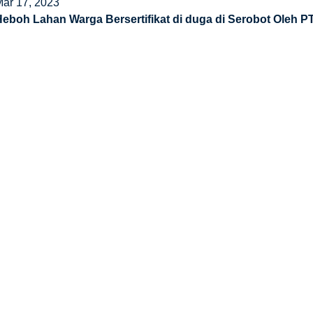
Mar 17, 2023
Heboh Lahan Warga Bersertifikat di duga di Serobot Oleh PT
Des 26, 2024
Kejati Sumbar Hentikan Penyidikan Kasus Dugaan Korups