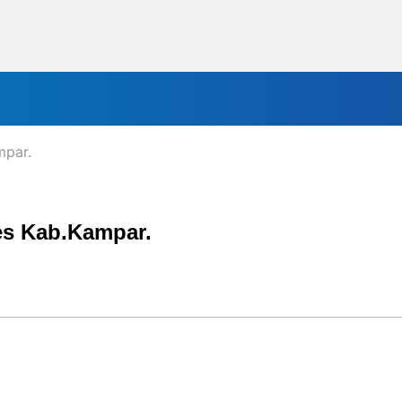
nal
Daerah
Politik
Lifestyle
Tokoh
Olahraga
In
mpar.
es Kab.Kampar.