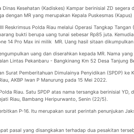
nas Kesehatan (Kadiskes) Kampar berinisial ZD segera dip
ga dengan MR yang merupakan Kepala Puskesmas (Kapus) Sib
II Reskrimsus Polda Riau melalui Operasi Tangkap Tangan 
arang bukti berupa uang tunai sebesar Rp85 juta. Kemudia
one 14 Pro Max ini milik MR. Uang hasil sitaan dikumpulka
 mengumpulkan uang dan diserahkan kepada MR. Nama yang
alan Lintas Pekanbaru - Bangkinang Km 52 Desa Tanjung 
n Surat Pemberitahuan Dimulainya Penyidikan (SPDP) ke Ke
 Riau, AKBP Iwan P Manurung pada 15 Mei 2022.
Polda Riau. Satu SPDP atas nama tersangka berinisial YD, d
ati Riau, Bambang Heripurwanto, Senin (22/5).
rbitkan P-16. Itu merupakan surat perintah penunjukan Jak
pat pasal yang disangkakan terhadap dua pesakitan terse