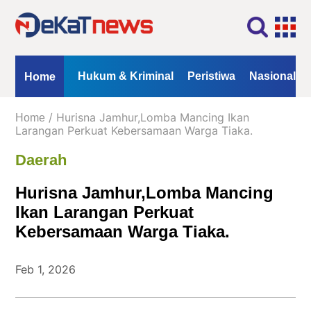
Home
Profil
Kontak
Redaksi
Iklan
ional
Opini
Hukum & Kriminal
Peristiwa
Nasional
Home
Kanal
/ Hurisna Jamhur,Lomba Mancing Ikan
Home
Berita
Larangan Perkuat Kebersamaan Warga Tiaka.
Daerah
Hukum
&
Hurisna Jamhur,Lomba Mancing
Kriminal
Ikan Larangan Perkuat
Peristiwa
Kebersamaan Warga Tiaka.
Nasional
Daerah
Feb 1, 2026
Politik
Lifestyle