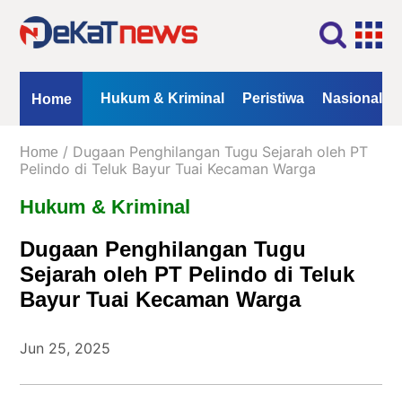
Home
Profil
Kontak
Redaksi
Iklan
ional
Opini
Hukum & Kriminal
Peristiwa
Nasional
Home
Kanal
/ Dugaan Penghilangan Tugu Sejarah oleh PT
Home
Berita
Pelindo di Teluk Bayur Tuai Kecaman Warga
Hukum & Kriminal
Hukum
&
Dugaan Penghilangan Tugu
Kriminal
Sejarah oleh PT Pelindo di Teluk
Peristiwa
Bayur Tuai Kecaman Warga
Nasional
Daerah
Jun 25, 2025
Politik
Lifestyle