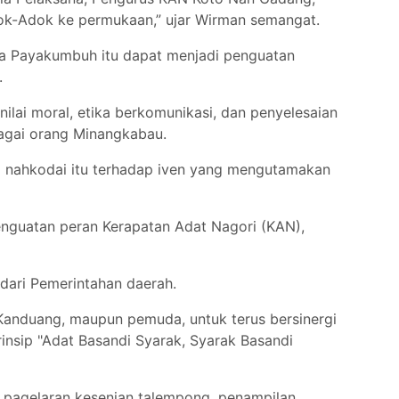
dok-Adok ke permukaan,” ujar Wirman semangat.
ta Payakumbuh itu dapat menjadi penguatan
n.
ilai moral, etika berkomunikasi, dan penyelesaian
bagai orang Minangkabau.
ia nahkodai itu terhadap iven yang mengutamakan
nguatan peran Kerapatan Adat Nagori (KAN),
 dari Pemerintahan daerah.
 Kanduang, maupun pemuda, untuk terus bersinergi
sip "Adat Basandi Syarak, Syarak Basandi
a pagelaran kesenian talempong, penampilan