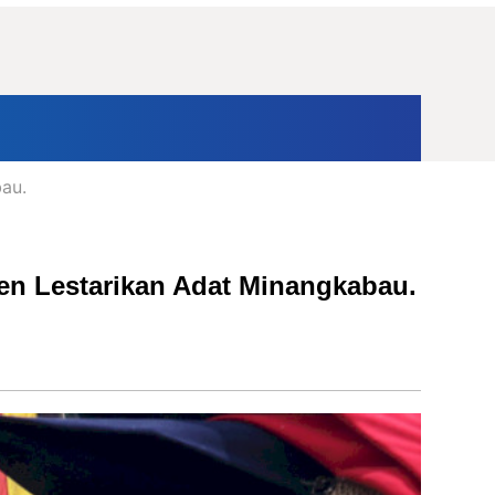
ternasional
Opini
au.
en Lestarikan Adat Minangkabau.