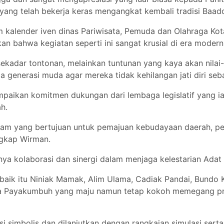
 yang telah bekerja keras mengangkat kembali tradisi Baa
m kalender iven dinas Pariwisata, Pemuda dan Olahraga Ko
kan bahwa kegiatan seperti ini sangat krusial di era moder
kadar tontonan, melainkan tuntunan yang kaya akan nilai-n
a generasi muda agar mereka tidak kehilangan jati diri se
mpaikan komitmen dukungan dari lembaga legislatif yang 
h.
am yang bertujuan untuk pemajuan kebudayaan daerah, pe
ngkap Wirman.
nya kolaborasi dan sinergi dalam menjaga kelestarian Adat
 baik itu Niniak Mamak, Alim Ulama, Cadiak Pandai, Bundo
 Payakumbuh yang maju namun tetap kokoh memegang prin
i simbolis dan dilanjutkan dengan rangkaian simulasi sert