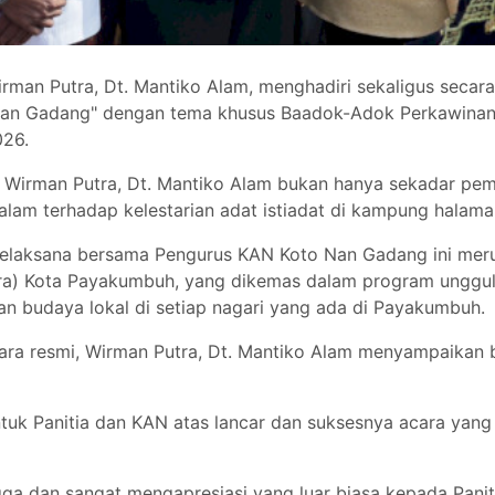
n Putra, Dt. Mantiko Alam, menghadiri sekaligus secara
Nan Gadang" dengan tema khusus Baadok-Adok Perkawinan. 
026.
 Wirman Putra, Dt. Mantiko Alam bukan hanya sekadar pem
am terhadap kelestarian adat istiadat di kampung halama
a Pelaksana bersama Pengurus KAN Koto Nan Gadang ini mer
a) Kota Payakumbuh, yang dikemas dalam program unggulan
 budaya lokal di setiap nagari yang ada di Payakumbuh.
 resmi, Wirman Putra, Dt. Mantiko Alam menyampaikan bebe
tuk Panitia dan KAN atas lancar dan suksesnya acara yang 
ga dan sangat mengapresiasi yang luar biasa kepada Pani