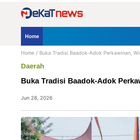
Home
Profil
Kontak
Redaksi
Iklan
ternasional
Opini
Hukum & Kriminal
Peristiwa
Nasio
Home
Kanal
/ Buka Tradisi Baadok-Adok Perkawinan, W
kum & Kriminal
Home
Peristiwa
Berita
Daerah
Hukum
Buka Tradisi Baadok-Adok Perka
&
Kriminal
Peristiwa
Jun 28, 2026
Nasional
Daerah
Politik
Lifestyle