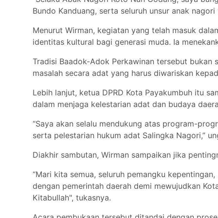
Bundo Kanduang, serta seluruh unsur anak nagori
Menurut Wirman, kegiatan yang telah masuk dala
identitas kultural bagi generasi muda. Ia menekan
Tradisi Baadok-Adok Perkawinan tersebut bukan se
masalah secara adat yang harus diwariskan kepad
Lebih lanjut, ketua DPRD Kota Payakumbuh itu sa
dalam menjaga kelestarian adat dan budaya daera
“Saya akan selalu mendukung atas program-progr
serta pelestarian hukum adat Salingka Nagori,” u
Diakhir sambutan, Wirman sampaikan jika penting
“Mari kita semua, seluruh pemangku kepentingan,
dengan pemerintah daerah demi mewujudkan Kota
Kitabullah", tukasnya.
Acara pembukaan tersebut ditandai dengan proses