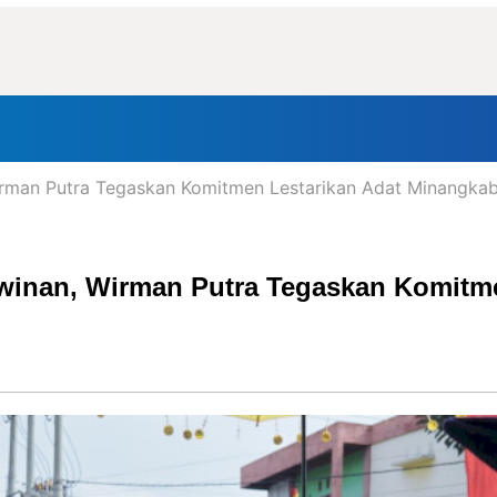
nal
Daerah
Politik
Lifestyle
Tokoh
Olahraga
In
irman Putra Tegaskan Komitmen Lestarikan Adat Minangkab
winan, Wirman Putra Tegaskan Komitm