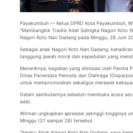
Payakumbuh — Ketua DPRD Kota Payakumbuh, Wirma
"Mambangkik Tradisi Adat Salingka Nagori Koto 
Nagori Koto Nan Gadang pada Minggu, 28 Juni 2
Sebagai anak Nagori Koto Nan Gadang, kehadiran
tanggung jawab moral dan kepedulian yang mendal
Menariknya, kegiatan yang diinisiasi oleh Paniti
Dinas Pariwisata Pemuda dan Olahraga (Disparpor
untuk mempromosikan sekaligus merawat kekayaan
Dalam sambutannya sebelum membuka acara secara
adat.
Wirman ungkapkan apresiasi setinggi-tingginya un
Minggu (27 sampai 28) tersebut.
“Selaku Abak Nagori Koto Nan Godang, saya bang