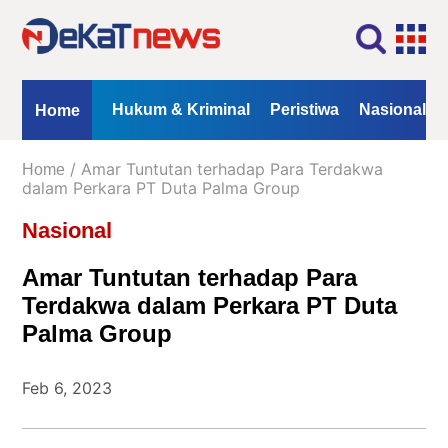
Home
Profil
Kontak
Redaksi
Iklan
ional
Opini
Hukum & Kriminal
Peristiwa
Nasional
Home
Kanal
/ Amar Tuntutan terhadap Para Terdakwa
Home
Berita
dalam Perkara PT Duta Palma Group
Nasional
Hukum
&
Amar Tuntutan terhadap Para
Kriminal
Terdakwa dalam Perkara PT Duta
Peristiwa
Palma Group
Nasional
Daerah
Feb 6, 2023
Politik
Lifestyle