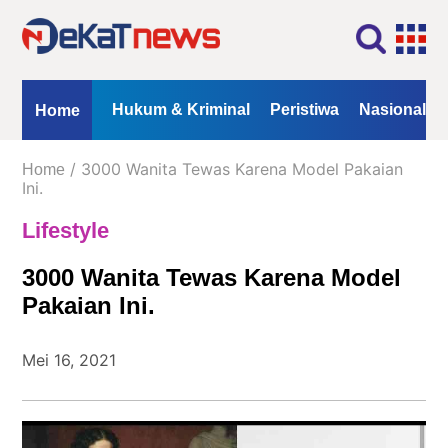
Home
Profil
Kontak
Redaksi
Iklan
ional
Opini
Hukum & Kriminal
Peristiwa
Nasional
Home
Kanal
/ 3000 Wanita Tewas Karena Model Pakaian
Home
Berita
Ini.
Lifestyle
Hukum
&
3000 Wanita Tewas Karena Model
Kriminal
Pakaian Ini.
Peristiwa
Nasional
Mei 16, 2021
Daerah
Politik
Lifestyle