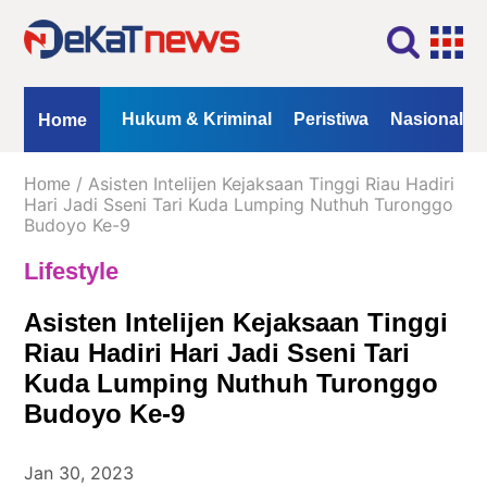
Home
Profil
Kontak
Redaksi
Iklan
ional
Opini
Hukum & Kriminal
Peristiwa
Nasional
Home
Kanal
/ Asisten Intelijen Kejaksaan Tinggi Riau Hadiri
Home
Berita
Hari Jadi Sseni Tari Kuda Lumping Nuthuh Turonggo
Budoyo Ke-9
Hukum
Lifestyle
&
Kriminal
Asisten Intelijen Kejaksaan Tinggi
Peristiwa
Riau Hadiri Hari Jadi Sseni Tari
Nasional
Kuda Lumping Nuthuh Turonggo
Daerah
Budoyo Ke-9
Politik
Jan 30, 2023
Lifestyle