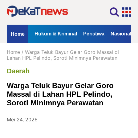
Home
Profil
Kontak
Redaksi
Iklan
ional
Opini
Hukum & Kriminal
Peristiwa
Nasional
Home
Kanal
/ Warga Teluk Bayur Gelar Goro Massal di
Home
Berita
Lahan HPL Pelindo, Soroti Minimnya Perawatan
Daerah
Hukum
&
Warga Teluk Bayur Gelar Goro
Kriminal
Massal di Lahan HPL Pelindo,
Peristiwa
Soroti Minimnya Perawatan
Nasional
Daerah
Mei 24, 2026
Politik
Lifestyle