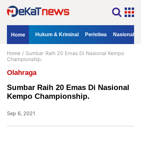
Home
Profil
Kontak
Redaksi
Iklan
ional
Opini
Hukum & Kriminal
Peristiwa
Nasional
Home
Kanal
/ Sumbar Raih 20 Emas Di Nasional Kempo
Home
Berita
Championship.
Olahraga
Hukum
&
Sumbar Raih 20 Emas Di Nasional
Kriminal
Kempo Championship.
Peristiwa
Nasional
Sep 6, 2021
Daerah
Politik
Lifestyle