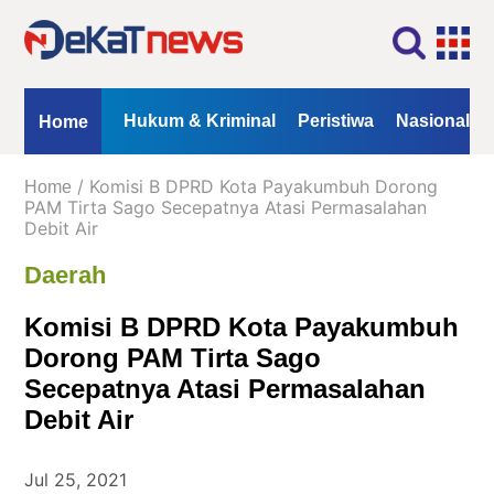
Home
Profil
Kontak
Redaksi
Iklan
ional
Opini
Hukum & Kriminal
Peristiwa
Nasional
Home
Kanal
/ Komisi B DPRD Kota Payakumbuh Dorong
Home
Berita
PAM Tirta Sago Secepatnya Atasi Permasalahan
Debit Air
Hukum
Daerah
&
Kriminal
Komisi B DPRD Kota Payakumbuh
Peristiwa
Dorong PAM Tirta Sago
Nasional
Secepatnya Atasi Permasalahan
Daerah
Debit Air
Politik
Jul 25, 2021
Lifestyle