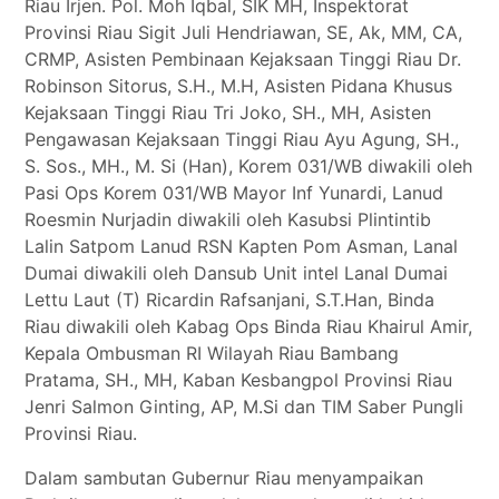
Riau Irjen. Pol. Moh Iqbal, SIK MH, Inspektorat
Provinsi Riau Sigit Juli Hendriawan, SE, Ak, MM, CA,
CRMP, Asisten Pembinaan Kejaksaan Tinggi Riau Dr.
Robinson Sitorus, S.H., M.H, Asisten Pidana Khusus
Kejaksaan Tinggi Riau Tri Joko, SH., MH, Asisten
Pengawasan Kejaksaan Tinggi Riau Ayu Agung, SH.,
S. Sos., MH., M. Si (Han), Korem 031/WB diwakili oleh
Pasi Ops Korem 031/WB Mayor Inf Yunardi, Lanud
Roesmin Nurjadin diwakili oleh Kasubsi Plintintib
Lalin Satpom Lanud RSN Kapten Pom Asman, Lanal
Dumai diwakili oleh Dansub Unit intel Lanal Dumai
Lettu Laut (T) Ricardin Rafsanjani, S.T.Han, Binda
Riau diwakili oleh Kabag Ops Binda Riau Khairul Amir,
Kepala Ombusman RI Wilayah Riau Bambang
Pratama, SH., MH, Kaban Kesbangpol Provinsi Riau
Jenri Salmon Ginting, AP, M.Si dan TIM Saber Pungli
Provinsi Riau.
Dalam sambutan Gubernur Riau menyampaikan