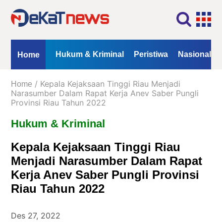
Home
Profil
Kontak
Redaksi
Iklan
ional
Opini
Hukum & Kriminal
Peristiwa
Nasional
Home
Kanal
/ Kepala Kejaksaan Tinggi Riau Menjadi
Home
Berita
Narasumber Dalam Rapat Kerja Anev Saber Pungli
Provinsi Riau Tahun 2022
Hukum
Hukum & Kriminal
&
Kriminal
Kepala Kejaksaan Tinggi Riau
Peristiwa
Menjadi Narasumber Dalam Rapat
Nasional
Kerja Anev Saber Pungli Provinsi
Daerah
Riau Tahun 2022
Politik
Des 27, 2022
Lifestyle