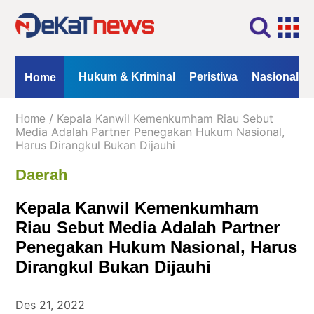
Home
Profil
Kontak
Redaksi
Iklan
ional
Opini
Hukum & Kriminal
Peristiwa
Nasional
Home
Kanal
/ Kepala Kanwil Kemenkumham Riau Sebut
Home
Berita
Media Adalah Partner Penegakan Hukum Nasional,
Harus Dirangkul Bukan Dijauhi
Hukum
Daerah
&
Kriminal
Kepala Kanwil Kemenkumham
Peristiwa
Riau Sebut Media Adalah Partner
Nasional
Penegakan Hukum Nasional, Harus
Daerah
Dirangkul Bukan Dijauhi
Politik
Des 21, 2022
Lifestyle