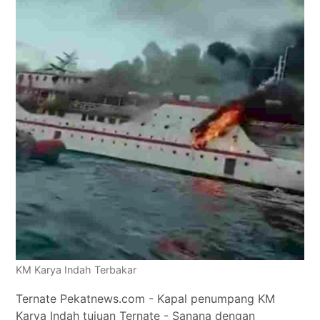
Tokoh
Olahraga
Internasional
Opini
KM Karya Indah Terbakar
Ternate Pekatnews.com - Kapal penumpang KM
Karya Indah tujuan Ternate - Sanana dengan