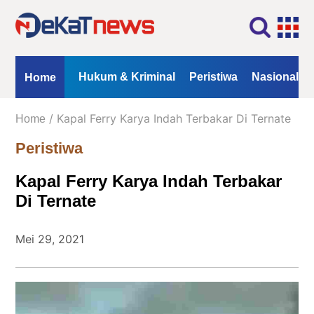
Home
Profil
Kontak
Redaksi
Iklan
ional
Opini
Hukum & Kriminal
Peristiwa
Nasional
Home
Kanal
/ Kapal Ferry Karya Indah Terbakar Di Ternate
Home
Berita
Peristiwa
Hukum
Kapal Ferry Karya Indah Terbakar
&
Kriminal
Di Ternate
Peristiwa
Mei 29, 2021
Nasional
Daerah
Politik
Lifestyle