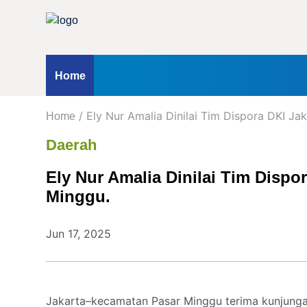
Home
Profil
Kontak
Redaksi
Iklan
ternasional
Opini
Hukum & Kriminal
Peristiwa
Nasio
Home
Kanal
/ Ely Nur Amalia Dinilai Tim Dispora DKI Ja
kum & Kriminal
Home
Peristiwa
Berita
Daerah
Hukum
Ely Nur Amalia Dinilai Tim Dispo
&
Kriminal
Minggu.
Peristiwa
Jun 17, 2025
Nasional
Daerah
Politik
Lifestyle
Jakarta–kecamatan Pasar Minggu terima kunjunga