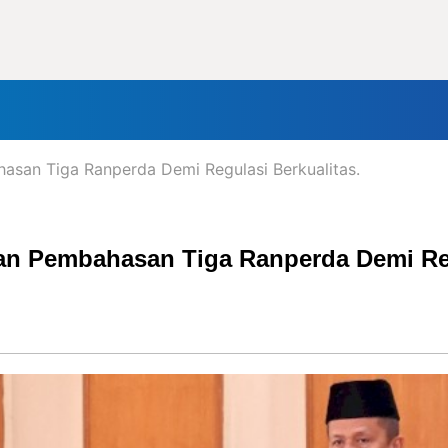
nal
Daerah
Politik
Lifestyle
Tokoh
Olahraga
In
san Tiga Ranperda Demi Regulasi Berkualitas.
n Pembahasan Tiga Ranperda Demi Regu