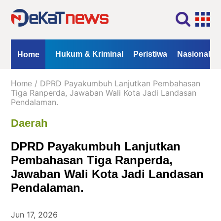
Home
Profil
Kontak
Redaksi
Iklan
ional
Opini
Hukum & Kriminal
Peristiwa
Nasional
Home
Kanal
/ DPRD Payakumbuh Lanjutkan Pembahasan
Home
Berita
Tiga Ranperda, Jawaban Wali Kota Jadi Landasan
Pendalaman.
Hukum
Daerah
&
Kriminal
DPRD Payakumbuh Lanjutkan
Peristiwa
Pembahasan Tiga Ranperda,
Nasional
Jawaban Wali Kota Jadi Landasan
Daerah
Pendalaman.
Politik
Jun 17, 2026
Lifestyle