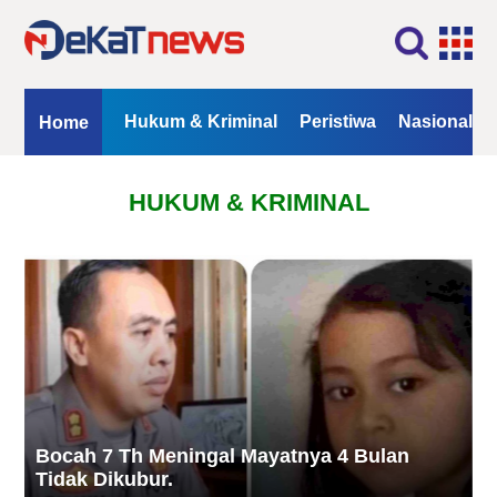
Home
Profil
Kontak
Redaksi
Iklan
ional
Opini
Hukum & Kriminal
Peristiwa
Nasional
Home
Kanal
HUKUM & KRIMINAL
Berita
Hukum
&
Kriminal
Peristiwa
Nasional
Daerah
Politik
Bocah 7 Th Meningal Mayatnya 4 Bulan
Tidak Dikubur.
Lifestyle