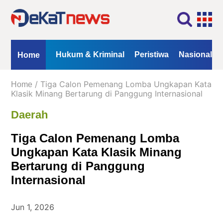
Home
Profil
Kontak
Redaksi
Iklan
ional
Opini
Hukum & Kriminal
Peristiwa
Nasional
Home
Kanal
/ Tiga Calon Pemenang Lomba Ungkapan Kata
Home
Berita
Klasik Minang Bertarung di Panggung Internasional
Daerah
Hukum
&
Tiga Calon Pemenang Lomba
Kriminal
Ungkapan Kata Klasik Minang
Peristiwa
Bertarung di Panggung
Nasional
Internasional
Daerah
Politik
Jun 1, 2026
Lifestyle