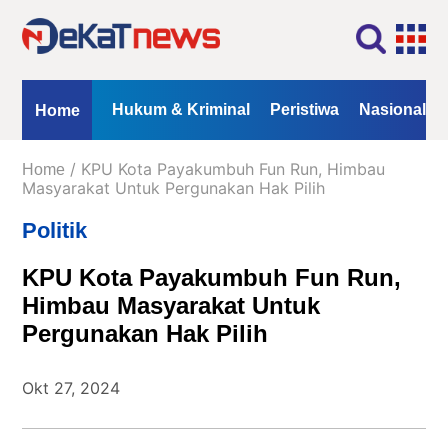
Home
Profil
Kontak
Redaksi
Iklan
ional
Opini
Hukum & Kriminal
Peristiwa
Nasional
Home
Kanal
/ KPU Kota Payakumbuh Fun Run, Himbau
Home
Berita
Masyarakat Untuk Pergunakan Hak Pilih
Politik
Hukum
&
KPU Kota Payakumbuh Fun Run,
Kriminal
Himbau Masyarakat Untuk
Peristiwa
Pergunakan Hak Pilih
Nasional
Daerah
Okt 27, 2024
Politik
Lifestyle