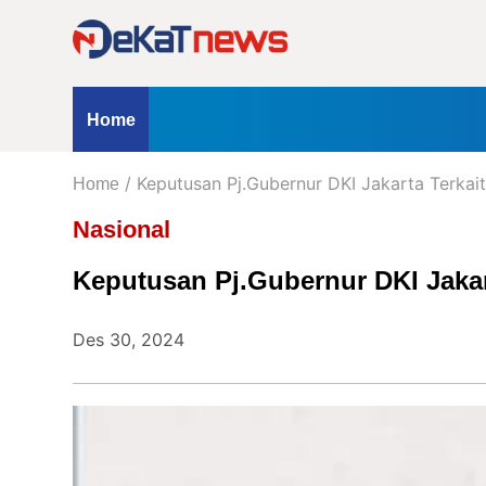
Home
Profil
Kontak
Redaksi
Iklan
ternasional
Opini
Hukum & Kriminal
Peristiwa
Nasio
Home
Kanal
/ Keputusan Pj.Gubernur DKI Jakarta Terka
kum & Kriminal
Home
Peristiwa
Berita
Nasional
Hukum
Keputusan Pj.Gubernur DKI Jakar
&
Kriminal
Peristiwa
Des 30, 2024
Nasional
Daerah
Politik
Lifestyle