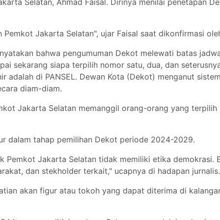
akarta Selatan, Ahmad Faisal. Dirinya menilai penetapan D
emkot Jakarta Selatan", ujar Faisal saat dikonfirmasi oleh 
menyatakan bahwa pengumuman Dekot melewati batas jadwal
pai sekarang siapa terpilih nomor satu, dua, dan seterusn
ir adalah di PANSEL. Dewan Kota (Dekot) menganut sistem P
ecara diam-diam.
ot Jakarta Selatan memanggil orang-orang yang terpilih
edur dalam tahap pemilihan Dekot periode 2024-2029.
 Pemkot Jakarta Selatan tidak memiliki etika demokrasi. 
kat, dan stekholder terkait," ucapnya di hadapan jurnalis
ian akan figur atau tokoh yang dapat diterima di kalangan