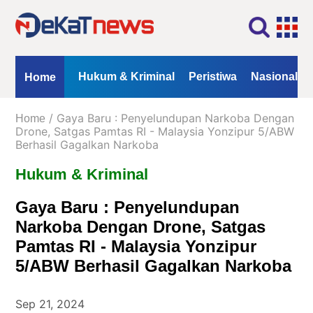
Home
Profil
Kontak
Redaksi
Iklan
ional
Opini
Hukum & Kriminal
Peristiwa
Nasional
Home
Kanal
/ Gaya Baru : Penyelundupan Narkoba Dengan
Home
Berita
Drone, Satgas Pamtas RI - Malaysia Yonzipur 5/ABW
Berhasil Gagalkan Narkoba
Hukum
Hukum & Kriminal
&
Kriminal
Gaya Baru : Penyelundupan
Peristiwa
Narkoba Dengan Drone, Satgas
Nasional
Pamtas RI - Malaysia Yonzipur
Daerah
5/ABW Berhasil Gagalkan Narkoba
Politik
Sep 21, 2024
Lifestyle