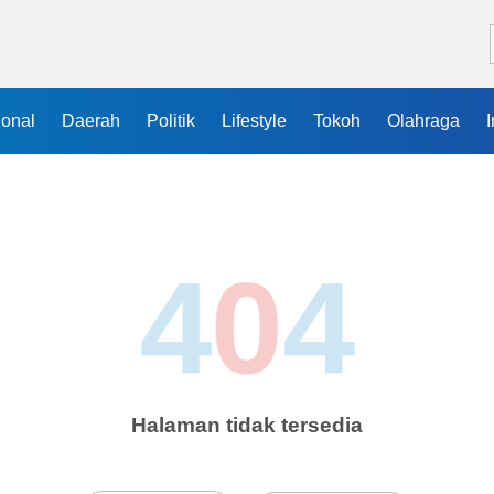
ional
Daerah
Politik
Lifestyle
Tokoh
Olahraga
4
0
4
Halaman tidak tersedia