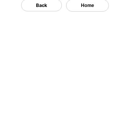
Back
Tokoh
Home
Olahraga
Internasional
Opini